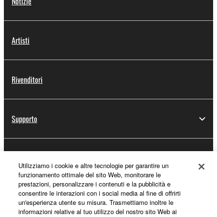
Notizie
Artisti
Rivenditori
Supporto
Registrazione Yamaha Music ID
Utilizziamo i cookie e altre tecnologie per garantire un
funzionamento ottimale del sito Web, monitorare le
prestazioni, personalizzare i contenuti e la pubblicità e
consentire le interazioni con i social media al fine di offrirti
Informazioni su Yamaha
un'esperienza utente su misura. Trasmettiamo inoltre le
informazioni relative al tuo utilizzo del nostro sito Web ai