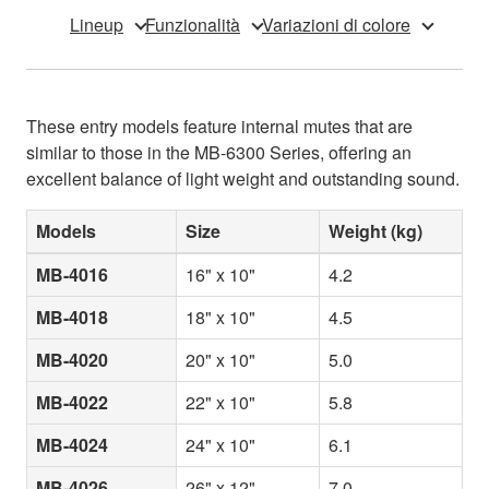
Lineup
Funzionalità
Variazioni di colore
These entry models feature internal mutes that are
similar to those in the MB-6300 Series, offering an
excellent balance of light weight and outstanding sound.
Models
Size
Weight (kg)
MB-4016
16" x 10"
4.2
MB-4018
18" x 10"
4.5
MB-4020
20" x 10"
5.0
MB-4022
22" x 10"
5.8
MB-4024
24" x 10"
6.1
MB-4026
26" x 12"
7.0