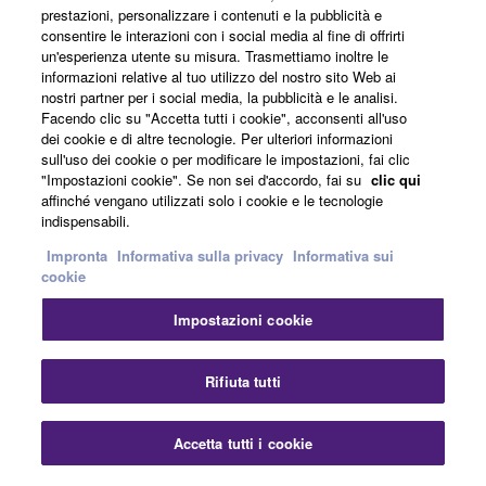
Informazioni su Yamaha
prestazioni, personalizzare i contenuti e la pubblicità e
consentire le interazioni con i social media al fine di offrirti
un'esperienza utente su misura. Trasmettiamo inoltre le
informazioni relative al tuo utilizzo del nostro sito Web ai
Italia - Italian
nostri partner per i social media, la pubblicità e le analisi.
Facendo clic su "Accetta tutti i cookie", acconsenti all'uso
Affari
dei cookie e di altre tecnologie. Per ulteriori informazioni
sull'uso dei cookie o per modificare le impostazioni, fai clic
"Impostazioni cookie". Se non sei d'accordo, fai su
clic qui
affinché vengano utilizzati solo i cookie e le tecnologie
indispensabili.
Impronta
Informativa sulla privacy
Informativa sui
cookie
Impostazioni cookie
Contatti
Termini di utilizzo
Informativa sulla privacy
Informativa sui cookie
Impronta
Rifiuta tutti
© Yamaha Corporation.
Accetta tutti i cookie