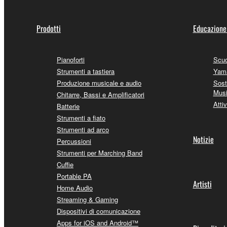
Prodotti
Educazione
Pianoforti
Scuo
Strumenti a tastiera
Yama
Produzione musicale e audio
Sost
Mus
Chitarre, Bassi e Amplificatori
Attiv
Batterie
Strumenti a fiato
Strumenti ad arco
Notizie
Percussioni
Strumenti per Marching Band
Cuffie
Portable PA
Artisti
Home Audio
Streaming & Gaming
Dispositivi di comunicazione
Apps for iOS and Android™