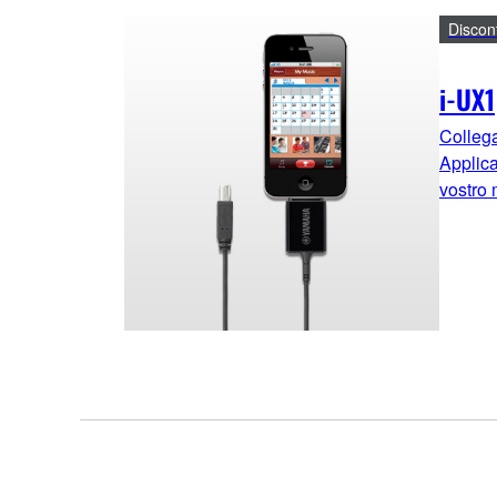
Discon
i-UX1
Collega
Applica
vostro