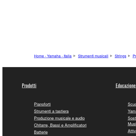
Home - Yamaha - Italia
Strumenti musicali
Strings
Pr
Prodotti
Educazione
Pianoforti
Scuo
Strumenti a tastiera
Yama
Produzione musicale e audio
Sost
Mus
Chitarre, Bassi e Amplificatori
Attiv
Batterie