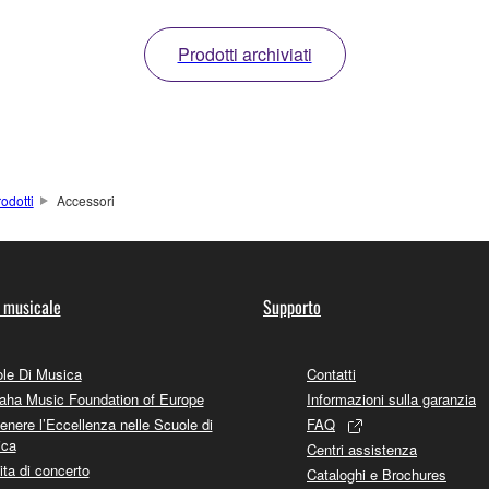
Prodotti archiviati
odotti
Accessori
 musicale
Supporto
le Di Musica
Contatti
ha Music Foundation of Europe
Informazioni sulla garanzia
enere l’Eccellenza nelle Scuole di
FAQ
ica
Centri assistenza
ita di concerto
Cataloghi e Brochures