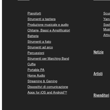
Pianoforti
Scuo
Strumenti a tastiera
Yama
Produzione musicale e audio
Sost
Mus
Chitarre, Bassi e Amplificatori
Attiv
Batterie
Strumenti a fiato
Strumenti ad arco
Notizie
Percussioni
Strumenti per Marching Band
Cuffie
Portable PA
Artisti
Home Audio
Streaming & Gaming
Dispositivi di comunicazione
Apps for iOS and Android™
Rivenditori