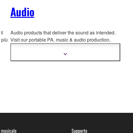
Audio
il
Audio products that deliver the sound as intended.
 più
Visit our portable PA, music & a
udio production,
home audio, headphones, streaming & gaming,
communication devices.
Mostra
più
informazioni
 musicale
Supporto