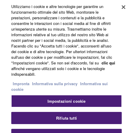
Utilizziamo i cookie e altre tecnologie per garantire un
funzionamento ottimale del sito Web, monitorare le
Informazioni su Yamaha
prestazioni, personalizzare i contenuti e la pubblicità e
consentire le interazioni con i social media al fine di offrirti
un'esperienza utente su misura. Trasmettiamo inoltre le
informazioni relative al tuo utilizzo del nostro sito Web ai
Italia - Italian
nostri partner per i social media, la pubblicità e le analisi.
Facendo clic su "Accetta tutti i cookie", acconsenti all'uso
Affari
dei cookie e di altre tecnologie. Per ulteriori informazioni
sull'uso dei cookie o per modificare le impostazioni, fai clic
"Impostazioni cookie". Se non sei d'accordo, fai su
clic qui
affinché vengano utilizzati solo i cookie e le tecnologie
indispensabili.
Impronta
Informativa sulla privacy
Informativa sui
cookie
Impostazioni cookie
Contatti
Termini di utilizzo
Informativa sulla privacy
Informativa sui cookie
Impronta
Rifiuta tutti
© Yamaha Corporation.