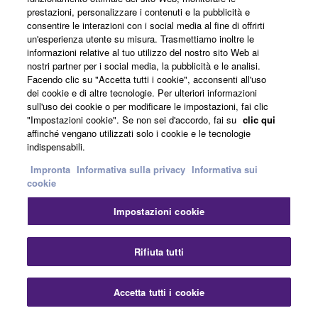
Sebbene la simulazione dell’elaborazione SILK creata
prestazioni, personalizzare i contenuti e la pubblicità e
in collaborazione con RND sia una parte importante del
consentire le interazioni con i social media al fine di offrirti
sistema RIVAGE PM, non è affatto l’unico frutto di
un'esperienza utente su misura. Trasmettiamo inoltre le
informazioni relative al tuo utilizzo del nostro sito Web ai
questa proficua collaborazione. Oltre ai famosi e
nostri partner per i social media, la pubblicità e le analisi.
acclamati EQ Portico 5033 e compressore 5043, i
Facendo clic su "Accetta tutti i cookie", acconsenti all'uso
sistemi RIVAGE PM includono il Rupert Neve Designs
dei cookie e di altre tecnologie. Per ulteriori informazioni
sull'uso dei cookie o per modificare le impostazioni, fai clic
Portico 5045 Primary Source Enhancer, facile da usare,
"Impostazioni cookie". Se non sei d'accordo, fai su
clic qui
che sopprime efficacemente il rumore di fondo agli
affinché vengano utilizzati solo i cookie e le tecnologie
ingressi microfonici per una maggiore chiarezza,
indispensabili.
aumentando al contempo in modo significativo il
Impronta
Informativa sulla privacy
Informativa sui
margine di feedback, rendendolo uno strumento
cookie
prezioso per il live sound in luoghi di culto, stadi, sale e
altri ambienti in cui il feedback può rappresentare un
Impostazioni cookie
problema.
Chi
Rifiuta tutti
Aggiunto con la V5.0, il Portico II Master Buss Processor
è uno strumento creativo che ridefinisce i confini e i limiti
della compressione e della limitazione tradizionali a 2
Accetta tutti i cookie
Contattaci
Scaricare
canali. Dal mixaggio di musica EDM ricca di bassi al