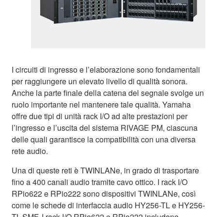
I circuiti di ingresso e l’elaborazione sono fondamentali
per raggiungere un elevato livello di qualità sonora.
Anche la parte finale della catena del segnale svolge un
ruolo importante nel mantenere tale qualità. Yamaha
offre due tipi di unità rack I/O ad alte prestazioni per
l’ingresso e l’uscita del sistema RIVAGE PM, ciascuna
delle quali garantisce la compatibilità con una diversa
rete audio.
Una di queste reti è TWINLANe, in grado di trasportare
fino a 400 canali audio tramite cavo ottico. I rack I/O
RPio622 e RPio222 sono dispositivi TWINLANe, così
come le schede di interfaccia audio HY256-TL e HY256-
TL-SMF. I rack I/O RPio622 e RPio222 includono