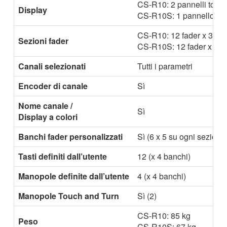
CS-R10: 2 pannelli touch
Display
CS-R10S: 1 pannello tou
CS-R10: 12 fader x 3 sez
Sezioni fader
CS-R10S: 12 fader x 2 s
Canali selezionati
Tutti i parametri
Encoder di canale
Sì
Nome canale /
Sì
Display a colori
Banchi fader personalizzati
Sì (6 x 5 su ogni sezione
Tasti definiti dall’utente
12 (x 4 banchi)
Manopole definite dall’utente
4 (x 4 banchi)
Manopole Touch and Turn
Sì (2)
CS-R10: 85 kg
Peso
CS-R10S: 67 kg