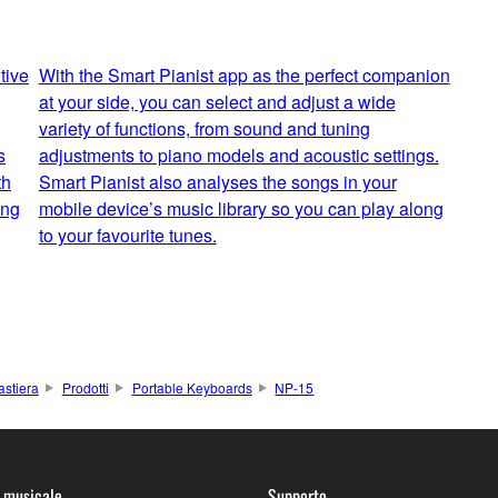
tive
With the Smart Pianist app as the perfect companion
at your side, you can select and adjust a wide
variety of functions, from sound and tuning
s
adjustments to piano models and acoustic settings.
th
Smart Pianist also analyses the songs in your
ing
mobile device’s music library so you can play along
to your favourite tunes.
astiera
Prodotti
Portable Keyboards
NP-15
 musicale
Supporto