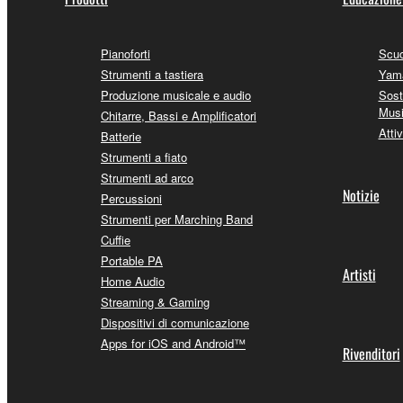
Pianoforti
Scuo
Strumenti a tastiera
Yama
Produzione musicale e audio
Sost
Mus
Chitarre, Bassi e Amplificatori
Attiv
Batterie
Strumenti a fiato
Strumenti ad arco
Notizie
Percussioni
Strumenti per Marching Band
Cuffie
Portable PA
Artisti
Home Audio
Streaming & Gaming
Dispositivi di comunicazione
Apps for iOS and Android™
Rivenditori