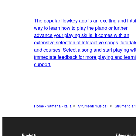
The popular flowkey app is an exciting and intui
way to learn how to play the piano or further
advance your playing skills. It comes with an
extensive selection of interactive songs, tutorial
and courses. Select a song and start playing wi
immediate feedback for more playing and learn
support.
Home - Yamaha - Italia
Strumenti musicali
Strumenti a t
Prodotti
Educazione