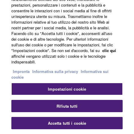
Home - Yamaha - Italia
Strumenti musicali
prestazioni, personalizzare i contenuti e la pubblicità e
Strumenti a tastiera
Prodotti
Portable Keyboards
consentire le interazioni con i social media al fine di offrirti
PSR-E473
un'esperienza utente su misura. Trasmettiamo inoltre le
informazioni relative al tuo utilizzo del nostro sito Web ai
nostri partner per i social media, la pubblicità e le analisi.
Facendo clic su "Accetta tutti i cookie", acconsenti all'uso
Prodotti
dei cookie e di altre tecnologie. Per ulteriori informazioni
sull'uso dei cookie o per modificare le impostazioni, fai clic
"Impostazioni cookie". Se non sei d'accordo, fai su
clic qui
affinché vengano utilizzati solo i cookie e le tecnologie
Educazione musicale
indispensabili.
Impronta
Informativa sulla privacy
Informativa sui
cookie
Notizie
Impostazioni cookie
Rifiuta tutti
Artisti
Accetta tutti i cookie
Rivenditori