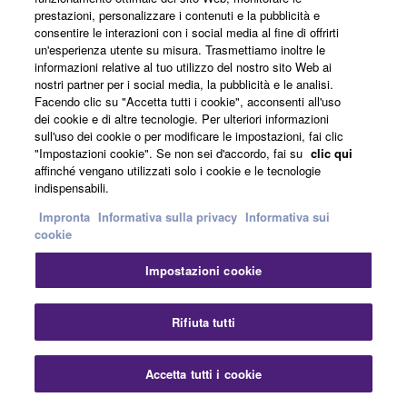
prestazioni, personalizzare i contenuti e la pubblicità e
consentire le interazioni con i social media al fine di offrirti
un'esperienza utente su misura. Trasmettiamo inoltre le
informazioni relative al tuo utilizzo del nostro sito Web ai
nostri partner per i social media, la pubblicità e le analisi.
Facendo clic su "Accetta tutti i cookie", acconsenti all'uso
Click here for Quick Tutorial Videos!
dei cookie e di altre tecnologie. Per ulteriori informazioni
sull'uso dei cookie o per modificare le impostazioni, fai clic
"Impostazioni cookie". Se non sei d'accordo, fai su
clic qui
affinché vengano utilizzati solo i cookie e le tecnologie
indispensabili.
Impronta
Informativa sulla privacy
Informativa sui
Prodotti correlati
cookie
Impostazioni cookie
Rifiuta tutti
Accetta tutti i cookie