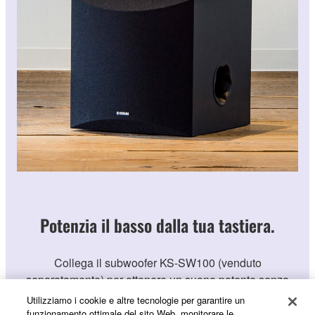
Potenzia il basso dalla tua tastiera.
Collega il subwoofer KS-SW100 (venduto
separatamente) per ottenere un suono potente senza
l'uso di un sistema PA.
Utilizziamo i cookie e altre tecnologie per garantire un
funzionamento ottimale del sito Web, monitorare le