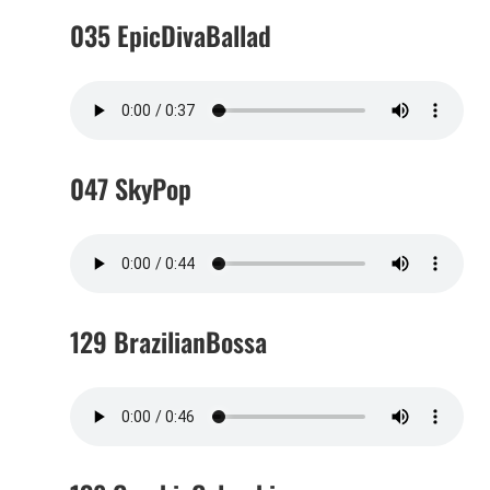
035 EpicDivaBallad
047 SkyPop
129 BrazilianBossa