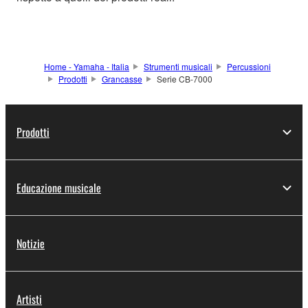
Home - Yamaha - Italia
Strumenti musicali
Percussioni
Prodotti
Grancasse
Serie CB-7000
Prodotti
Educazione musicale
Notizie
Artisti