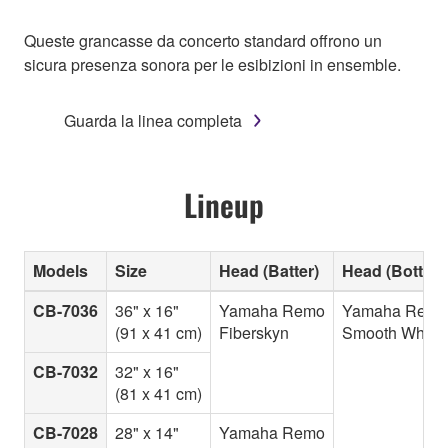
Queste grancasse da concerto standard offrono un
sicura presenza sonora per le esibizioni in ensemble.
Guarda la linea completa
Lineup
Models
Size
Head (Batter)
Head (Bottom
CB-7036
36" x 16"
Yamaha Remo
Yamaha Remo
(91 x 41 cm)
Fiberskyn
Smooth White
CB-7032
32" x 16"
(81 x 41 cm)
CB-7028
28" x 14"
Yamaha Remo