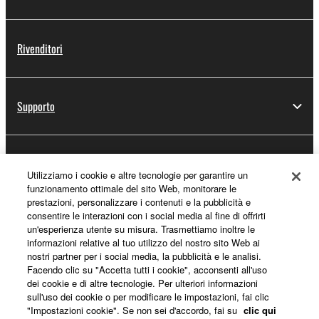
Rivenditori
Supporto
Registrazione Yamaha Music ID
Utilizziamo i cookie e altre tecnologie per garantire un
funzionamento ottimale del sito Web, monitorare le
prestazioni, personalizzare i contenuti e la pubblicità e
consentire le interazioni con i social media al fine di offrirti
Informazioni su Yamaha
un'esperienza utente su misura. Trasmettiamo inoltre le
informazioni relative al tuo utilizzo del nostro sito Web ai
nostri partner per i social media, la pubblicità e le analisi.
Facendo clic su "Accetta tutti i cookie", acconsenti all'uso
Italia - Italian
dei cookie e di altre tecnologie. Per ulteriori informazioni
sull'uso dei cookie o per modificare le impostazioni, fai clic
Affari
"Impostazioni cookie". Se non sei d'accordo, fai su
clic qui