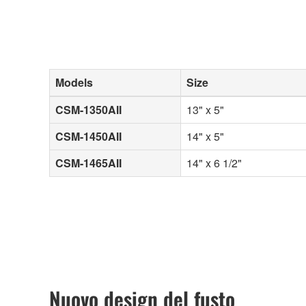
Models
Size
CSM-1350AII
13" x 5"
CSM-1450AII
14" x 5"
CSM-1465AII
14" x 6 1/2"
Nuovo design del fusto