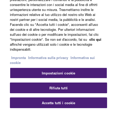
consentire le interazioni con i social media al fine di offrirti
un'esperienza utente su misura. Trasmettiamo inoltre le
informazioni relative al tuo utilizzo del nostro sito Web ai
nostri partner per i social media, la pubblicità e le analisi.
Informazioni su Yamaha
Facendo clic su "Accetta tutti i cookie", acconsenti all'uso
dei cookie e di altre tecnologie. Per ulteriori informazioni
sull'uso dei cookie o per modificare le impostazioni, fai clic
Italia - Italian
"Impostazioni cookie". Se non sei d'accordo, fai su
clic qui
affinché vengano utilizzati solo i cookie e le tecnologie
Affari
indispensabili.
Impronta
Informativa sulla privacy
Informativa sui
cookie
Impostazioni cookie
Rifiuta tutti
Contatti
Termini di utilizzo
Informativa sulla privacy
Accetta tutti i cookie
Informativa sui cookie
Impronta