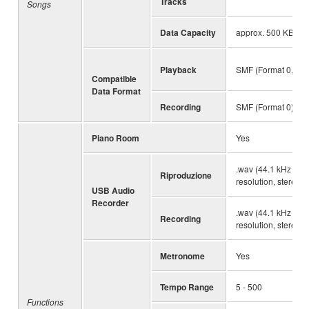
Tracks
Songs
Data Capacity
approx. 500 KB/So
Playback
SMF (Format 0, For
Compatible
Data Format
Recording
SMF (Format 0)
Piano Room
Yes
.wav (44.1 kHz samp
Riproduzione
resolution, stereo)
USB Audio
Recorder
.wav (44.1 kHz samp
Recording
resolution, stereo)
Metronome
Yes
Tempo Range
5 - 500
Functions