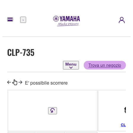
Menu
CLP-735
Menu
Trova un negozio
E' possibile scorrere
CLP-7