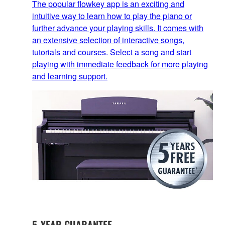
The popular flowkey app is an exciting and
intuitive way to learn how to play the piano or
further advance your playing skills. It comes with
an extensive selection of interactive songs,
tutorials and courses. Select a song and start
playing with immediate feedback for more playing
and learning support.
5-YEAR GUARANTEE