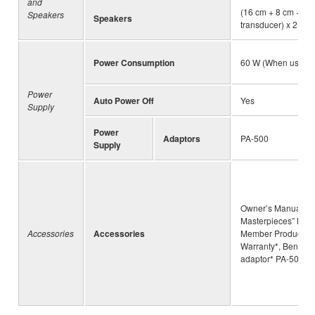
and
(16 cm + 8 cm + 2.
Speakers
Speakers
transducer) x 2, S
Power Consumption
60 W (When using 
Power
Auto Power Off
Yes
Supply
Power
Adaptors
PA-500
Supply
Owner’s Manual, “5
Masterpieces” Musi
Accessories
Accessories
Member Product Reg
Warranty*, Bench*,
adaptor* PA-500 *v