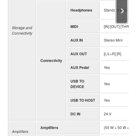
Headphones
Standard stereo pho
MIDI
[IN] [OUT] [THRU]
Storage and
Connectivity
AUX IN
Stereo Mini
AUX OUT
[L/L+R] [R]
Connectivity
AUX Pedal
Yes
USB TO
Yes
DEVICE
USB TO HOST
Yes
DC IN
24 V
Amplifiers
(50 W + 50 W + 50 
Amplifiers