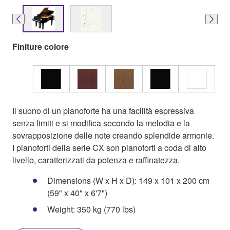
Finiture colore
Il suono di un pianoforte ha una facilità espressiva
senza limiti e si modifica secondo la melodia e la
sovrapposizione delle note creando splendide armonie.
I pianoforti della serie CX son pianoforti a coda di alto
livello, caratterizzati da potenza e raffinatezza.
Dimensions (W x H x D): 149 x 101 x 200 cm
(59" x 40" x 6'7")
Weight: 350 kg (770 lbs)