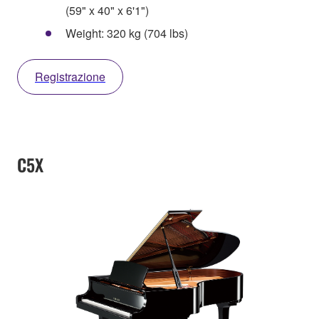
(59" x 40" x 6'1")
Weight: 320 kg (704 lbs)
Registrazione
C5X