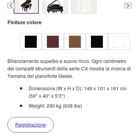
Finiture colore
Bilanciamento superbo e suono ricco. Ogni centimetro
dei compatti strumenti della serie CX mostra la ricerca di
Yamaha del pianoforte ideale.
Dimensions (W x H x D): 149 x 101 x 161 cm
(59" x 40" x 5'3")
Weight: 290 kg (638 lbs)
Registrazione