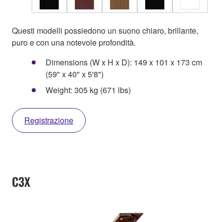
Questi modelli possiedono un suono chiaro, brillante,
puro e con una notevole profondità.
Dimensions (W x H x D): 149 x 101 x 173 cm
(59" x 40" x 5'8")
Weight: 305 kg (671 lbs)
Registrazione
C3X