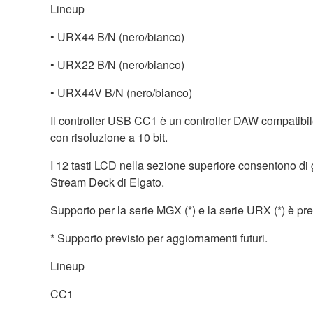
Lineup
• URX44 B/N (nero/bianco)
• URX22 B/N (nero/bianco)
• URX44V B/N (nero/bianco)
Il controller USB CC1 è un controller DAW compatibi
con risoluzione a 10 bit.
I 12 tasti LCD nella sezione superiore consentono di 
Stream Deck di Elgato.
Supporto per la serie MGX (*) e la serie URX (*) è pre
* Supporto previsto per aggiornamenti futuri.
Lineup
CC1