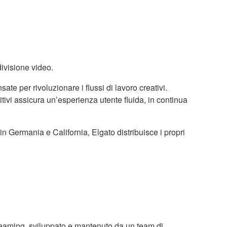
divisione video.
te per rivoluzionare i flussi di lavoro creativi.
ivi assicura un’esperienza utente fluida, in continua
n Germania e California, Elgato distribuisce i propri
reaming, sviluppato e mantenuto da un team di