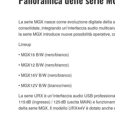
La serie MGX nasce come evoluzione digitale della sto
consolidate, integrando un’interfaccia audio multican
la serie MGX introduce nuove possibilità operative,
Lineup
• MGX16 B/W (nero/bianco)
• MGX12 B/W (nero/bianco)
• MGX16V B/W (nero/bianco)
• MGX12V B/W (bianco/nero)
La serie URX è un’interfaccia audio USB professionale,
115 dB (ingresso) / 125 dB (uscita MAIN) e funzioname
della serie MGX. Il modello URX44V è dotato anche 