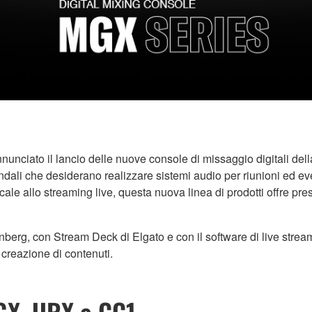
ato il lancio delle nuove console di missaggio digitali della
ndali che desiderano realizzare sistemi audio per riunioni ed eve
le allo streaming live, questa nuova linea di prodotti offre prest
nberg, con Stream Deck di Elgato e con il software di live stream
a creazione di contenuti.
GX, URX e CC1