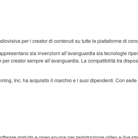
iovisiva per i creator di contenuti su tutte le piattaforme di con
ppresentano sia invenzioni all’avanguardia sia tecnologie ripensa
er creator sempre all’avanguardia. La compatibilità tra disposit
ing, Inc. ha acquisito il marchio e i suoi dipendenti. Con sede i
ftware gratuito e open-source per registrazione video e live st