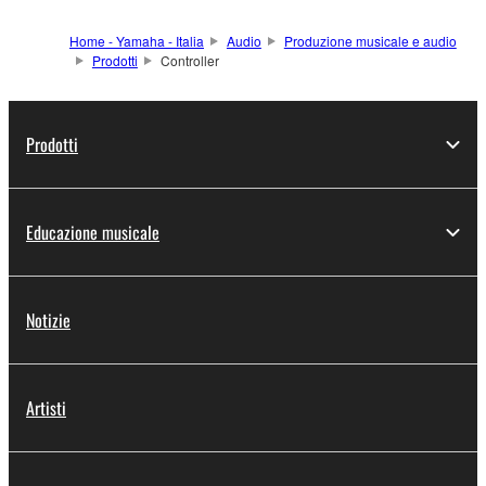
streaming su PC,
podcast e creazione di
Home - Yamaha - Italia
Audio
Produzione musicale e audio
contenuti video.
Prodotti
Controller
Prodotti
Educazione musicale
Notizie
Artisti