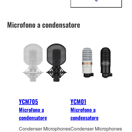
accompagnamento.
Mostra
più
informazioni
Microfono a condensatore
YCM705
YCM01
Microfono a
Microfono a
condensatore
condensatore
Condenser Microphones
Condenser Microphones