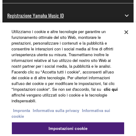
Registrazione Yamaha Music ID
Utilizziamo i cookie e altre tecnologie per garantire un
funzionamento ottimale del sito Web, monitorare le
Informazioni su Yamaha
prestazioni, personalizzare i contenuti e la pubblicità e
consentire le interazioni con i social media al fine di offrirti
un'esperienza utente su misura. Trasmettiamo inoltre le
informazioni relative al tuo utilizzo del nostro sito Web ai
Italia - Italian
nostri partner per i social media, la pubblicità e le analisi.
Facendo clic su "Accetta tutti i cookie", acconsenti all'uso
Affari
dei cookie e di altre tecnologie. Per ulteriori informazioni
sull'uso dei cookie o per modificare le impostazioni, fai clic
"Impostazioni cookie". Se non sei d'accordo, fai su
clic qui
affinché vengano utilizzati solo i cookie e le tecnologie
indispensabili.
Impronta
Informativa sulla privacy
Informativa sui
cookie
Impostazioni cookie
Contatti
Termini di utilizzo
Informativa sulla privacy