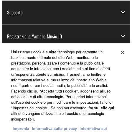
Supporto
Registrazione Yamaha Music ID
Utilizziamo i cookie e altre tecnologie per garantire un
funzionamento ottimale del sito Web, monitorare le
Informazioni su Yamaha
prestazioni, personalizzare i contenuti e la pubblicità e
consentire le interazioni con i social media al fine di offrirti
un'esperienza utente su misura. Trasmettiamo inoltre le
informazioni relative al tuo utilizzo del nostro sito Web ai
Italia - Italian
nostri partner per i social media, la pubblicità e le analisi.
Facendo clic su "Accetta tutti i cookie", acconsenti all'uso
Affari
dei cookie e di altre tecnologie. Per ulteriori informazioni
sull'uso dei cookie o per modificare le impostazioni, fai clic
"Impostazioni cookie". Se non sei d'accordo, fai su
clic qui
affinché vengano utilizzati solo i cookie e le tecnologie
indispensabili.
Impronta
Informativa sulla privacy
Informativa sui