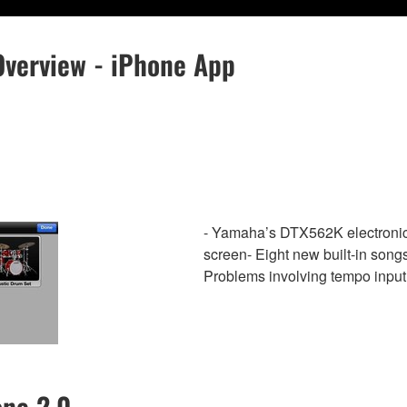
Overview - iPhone App
- Yamaha’s DTX562K electronic d
screen- Eight new built-in song
Problems involving tempo input 
one 2.0