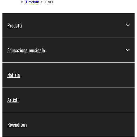
il routing di input/output.
Prodotti
EAD
Prodotti
Educazione musicale
Notizie
Artisti
Rivenditori