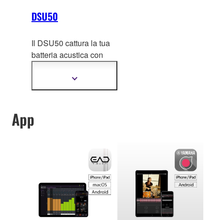
DSU50
Il DSU50 cattura la tua
batteria acustica con
profondità e chiarez
za
naturali, permettendoti di
Mostra
più
esprimere al meglio ogni
informazioni
performance.
App