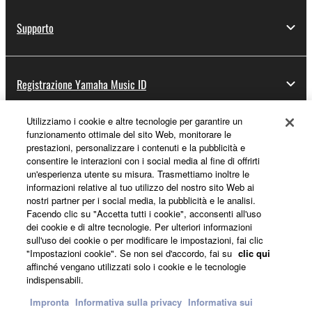
Supporto
Registrazione Yamaha Music ID
Utilizziamo i cookie e altre tecnologie per garantire un
funzionamento ottimale del sito Web, monitorare le
Informazioni su Yamaha
prestazioni, personalizzare i contenuti e la pubblicità e
consentire le interazioni con i social media al fine di offrirti
un'esperienza utente su misura. Trasmettiamo inoltre le
informazioni relative al tuo utilizzo del nostro sito Web ai
Italia - Italian
nostri partner per i social media, la pubblicità e le analisi.
Facendo clic su "Accetta tutti i cookie", acconsenti all'uso
Affari
dei cookie e di altre tecnologie. Per ulteriori informazioni
sull'uso dei cookie o per modificare le impostazioni, fai clic
"Impostazioni cookie". Se non sei d'accordo, fai su
clic qui
affinché vengano utilizzati solo i cookie e le tecnologie
indispensabili.
Impronta
Informativa sulla privacy
Informativa sui