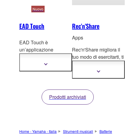
Nuovo
EAD Touch
Rec'n'Share
Apps
EAD Touch è
un’applicazione
Rec'n'Share migliora il
progettata per essere
tuo modo di esercitarti, ti
utilizzata con l’EAD50.
permette di creare
Mostra
più
Fornisce un’interfaccia
contenuti audio
e video
Mostra
informazioni
più
grafica intuitiva che
di altissima qualità e di
informazioni
consente di controllare
condividerli direttamente
facilmente le
dal tuo dispositivo
Prodotti archiviati
funzionalità avanzate
mobile.
dell’EAD50, come
l’editing audio, le
impostazioni del
microfono e del trigger e
Home - Yamaha - Italia
Strumenti musicali
Batterie