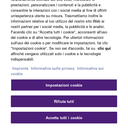
an extensive selection of interactive songs,
prestazioni, personalizzare i contenuti e la pubblicità e
consentire le interazioni con i social media al fine di offrirti
tutorials and courses. Select a song and start
un'esperienza utente su misura. Trasmettiamo inoltre le
playing with immediate feedback for more playing
informazioni relative al tuo utilizzo del nostro sito Web ai
and learning support.
nostri partner per i social media, la pubblicità e le analisi.
Facendo clic su "Accetta tutti i cookie", acconsenti all'uso
dei cookie e di altre tecnologie. Per ulteriori informazioni
sull'uso dei cookie o per modificare le impostazioni, fai clic
"Impostazioni cookie". Se non sei d'accordo, fai su
clic qui
affinché vengano utilizzati solo i cookie e le tecnologie
Home - Yamaha - Italia
Strumenti musicali
indispensabili.
Strumenti a tastiera
Prodotti
Portable Keyboards
Impronta
Informativa sulla privacy
Informativa sui
PSR-EW425
cookie
Impostazioni cookie
Prodotti
Rifiuta tutti
Educazione musicale
Accetta tutti i cookie