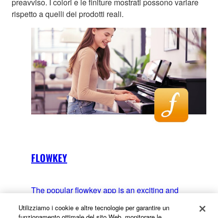
preavviso. I colori e le finiture mostrati possono variare
rispetto a quelli dei prodotti reali.
FLOWKEY
The popular flowkey app is an exciting and
intuitive way to learn how to play the piano or
Utilizziamo i cookie e altre tecnologie per garantire un
further advance your playing skills. It comes with
funzionamento ottimale del sito Web, monitorare le