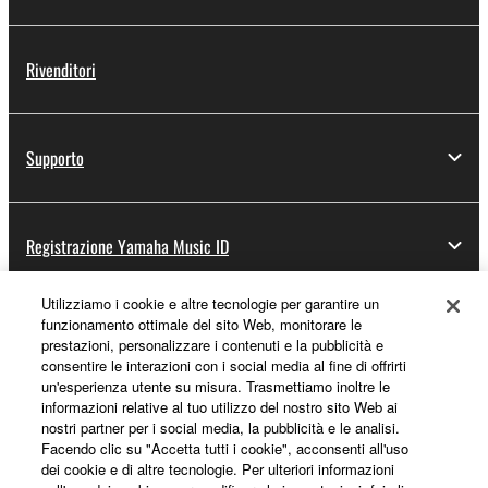
Rivenditori
Supporto
Registrazione Yamaha Music ID
Utilizziamo i cookie e altre tecnologie per garantire un
funzionamento ottimale del sito Web, monitorare le
Informazioni su Yamaha
prestazioni, personalizzare i contenuti e la pubblicità e
consentire le interazioni con i social media al fine di offrirti
un'esperienza utente su misura. Trasmettiamo inoltre le
informazioni relative al tuo utilizzo del nostro sito Web ai
Italia - Italian
nostri partner per i social media, la pubblicità e le analisi.
Facendo clic su "Accetta tutti i cookie", acconsenti all'uso
Affari
dei cookie e di altre tecnologie. Per ulteriori informazioni