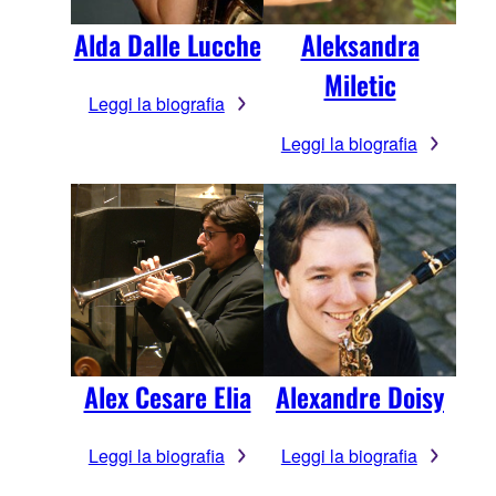
Alda Dalle Lucche
Aleksandra
Miletic
Leggi la biografia
Leggi la biografia
Alex Cesare Elia
Alexandre Doisy
Leggi la biografia
Leggi la biografia