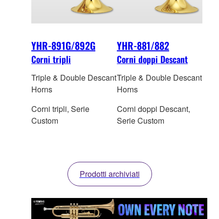
YHR-891G/892G
YHR-881/882
Corni tripli
Corni doppi Descant
Triple & Double Descant
Triple & Double Descant
Horns
Horns
Corni tripli, Serie
Corni doppi Descant,
Custom
Serie Custom
Prodotti archiviati