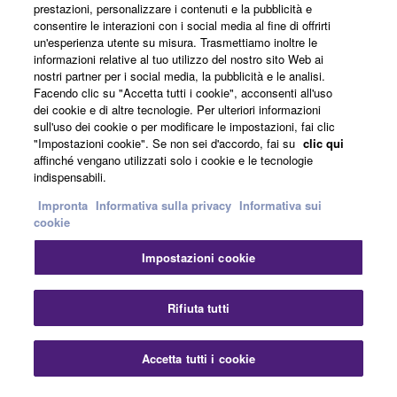
Informazioni su Yamaha
prestazioni, personalizzare i contenuti e la pubblicità e
consentire le interazioni con i social media al fine di offrirti
un'esperienza utente su misura. Trasmettiamo inoltre le
informazioni relative al tuo utilizzo del nostro sito Web ai
Italia - Italian
nostri partner per i social media, la pubblicità e le analisi.
Facendo clic su "Accetta tutti i cookie", acconsenti all'uso
Affari
dei cookie e di altre tecnologie. Per ulteriori informazioni
sull'uso dei cookie o per modificare le impostazioni, fai clic
"Impostazioni cookie". Se non sei d'accordo, fai su
clic qui
affinché vengano utilizzati solo i cookie e le tecnologie
indispensabili.
Impronta
Informativa sulla privacy
Informativa sui
cookie
Impostazioni cookie
Contatti
Termini di utilizzo
Informativa sulla privacy
Informativa sui cookie
Impronta
Rifiuta tutti
© Yamaha Corporation.
Accetta tutti i cookie