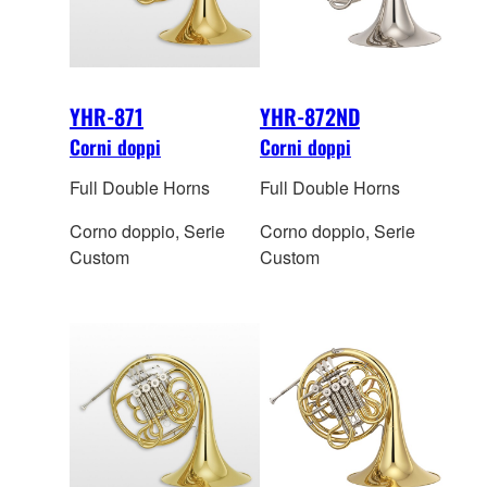
Sib/Fa, un gancio
regolabile per il mignolo
e un’agevole chiave
dell’acqua.
YHR-871
YHR-872ND
Corni doppi
Corni doppi
Full Double Horns
Full Double Horns
Corno doppio, Serie
Corno doppio, Serie
Custom
Custom