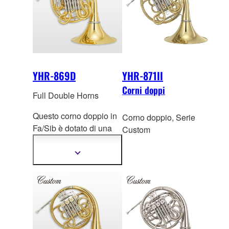
YHR-869D
YHR-871II
Corni doppi
Full Double Horns
Questo corno doppio in
Corno doppio, Serie
Fa/Sib è dotato di una
Custom
campana in ottone
giallo, misura MS
Mostra
più
staccabile. Il canneggio
informazioni
è di 12,1 millimetri. Lo
strumento ha la f
initura
laccata trasparente e
include una facile
conversione tra Fa/Sib e