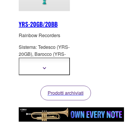
YRS-20GB/20BB
Rainbow Recorders
Sistema: Tedesco (YRS-
20GB), Barocco (YRS-
20BB) C
olore: blu
*L’immagine mostra il
Mostra
più
modello YRS-20GB
informazioni
Prodotti archiviati