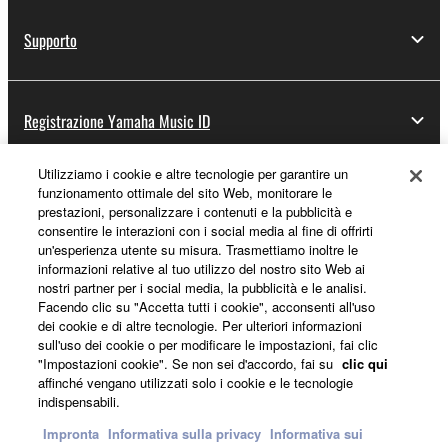
Supporto
Registrazione Yamaha Music ID
Utilizziamo i cookie e altre tecnologie per garantire un
funzionamento ottimale del sito Web, monitorare le
Informazioni su Yamaha
prestazioni, personalizzare i contenuti e la pubblicità e
consentire le interazioni con i social media al fine di offrirti
un'esperienza utente su misura. Trasmettiamo inoltre le
informazioni relative al tuo utilizzo del nostro sito Web ai
Italia - Italian
nostri partner per i social media, la pubblicità e le analisi.
Facendo clic su "Accetta tutti i cookie", acconsenti all'uso
Affari
dei cookie e di altre tecnologie. Per ulteriori informazioni
sull'uso dei cookie o per modificare le impostazioni, fai clic
"Impostazioni cookie". Se non sei d'accordo, fai su
clic qui
affinché vengano utilizzati solo i cookie e le tecnologie
indispensabili.
Impronta
Informativa sulla privacy
Informativa sui