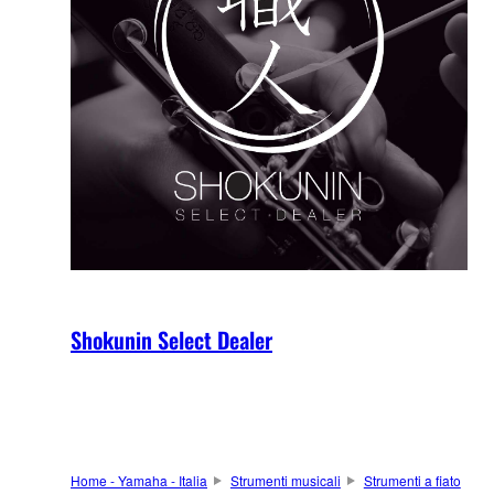
Shokunin Select Dealer
Home - Yamaha - Italia
Strumenti musicali
Strumenti a fiato