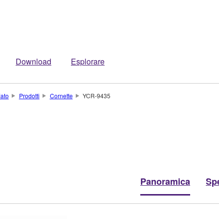
Download
Esplorare
iato
Prodotti
Cornette
YCR-9435
Panoramica
Spe