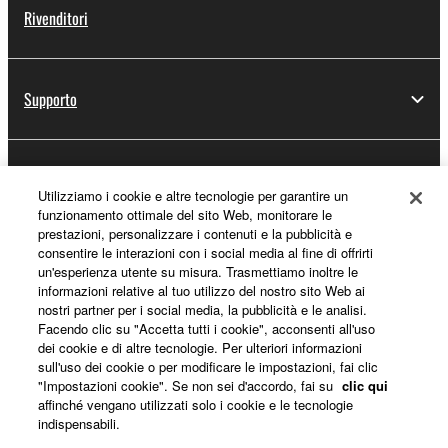
Rivenditori
Supporto
Registrazione Yamaha Music ID
Utilizziamo i cookie e altre tecnologie per garantire un
funzionamento ottimale del sito Web, monitorare le
prestazioni, personalizzare i contenuti e la pubblicità e
consentire le interazioni con i social media al fine di offrirti
Informazioni su Yamaha
un'esperienza utente su misura. Trasmettiamo inoltre le
informazioni relative al tuo utilizzo del nostro sito Web ai
nostri partner per i social media, la pubblicità e le analisi.
Facendo clic su "Accetta tutti i cookie", acconsenti all'uso
Italia - Italian
dei cookie e di altre tecnologie. Per ulteriori informazioni
sull'uso dei cookie o per modificare le impostazioni, fai clic
Affari
"Impostazioni cookie". Se non sei d'accordo, fai su
clic qui
affinché vengano utilizzati solo i cookie e le tecnologie
indispensabili.