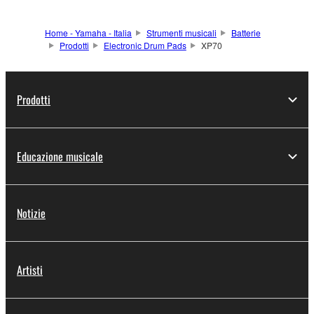
Home - Yamaha - Italia
Strumenti musicali
Batterie
Prodotti
Electronic Drum Pads
XP70
Prodotti
Educazione musicale
Notizie
Artisti