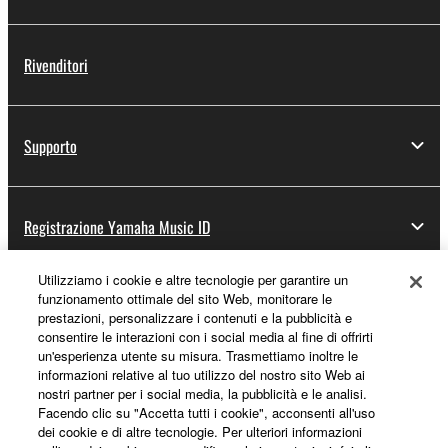
Rivenditori
Supporto
Registrazione Yamaha Music ID
Utilizziamo i cookie e altre tecnologie per garantire un
funzionamento ottimale del sito Web, monitorare le
Informazioni su Yamaha
prestazioni, personalizzare i contenuti e la pubblicità e
consentire le interazioni con i social media al fine di offrirti
un'esperienza utente su misura. Trasmettiamo inoltre le
informazioni relative al tuo utilizzo del nostro sito Web ai
Italia - Italian
nostri partner per i social media, la pubblicità e le analisi.
Facendo clic su "Accetta tutti i cookie", acconsenti all'uso
Affari
dei cookie e di altre tecnologie. Per ulteriori informazioni