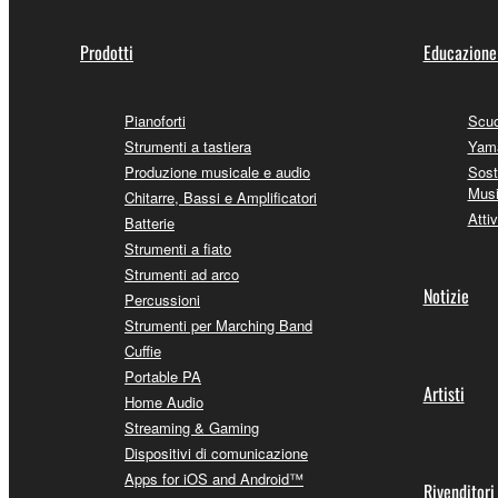
Prodotti
Educazione
Pianoforti
Scuo
Strumenti a tastiera
Yama
Produzione musicale e audio
Sost
Mus
Chitarre, Bassi e Amplificatori
Attiv
Batterie
Strumenti a fiato
Strumenti ad arco
Notizie
Percussioni
Strumenti per Marching Band
Cuffie
Portable PA
Artisti
Home Audio
Streaming & Gaming
Dispositivi di comunicazione
Apps for iOS and Android™
Rivenditori