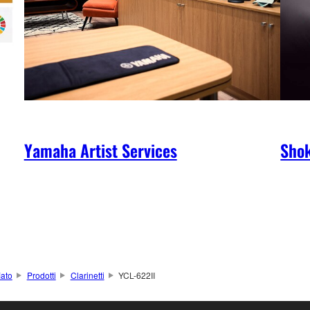
Yamaha Artist Services
Shok
iato
Prodotti
Clarinetti
YCL-622II