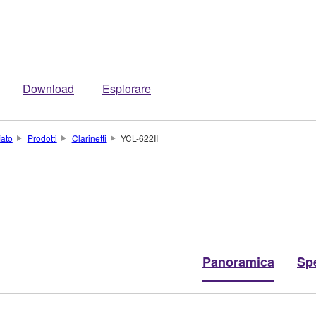
Download
Esplorare
iato
Prodotti
Clarinetti
YCL-622II
Panoramica
Spe