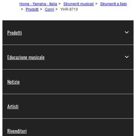
Home - Yamaha - Italia
Strumenti musicali
Strumenti a fiato
Prodotti
Corni
YHR-871II
Prodotti
Educazione musicale
Notizie
Artisti
Rivenditori