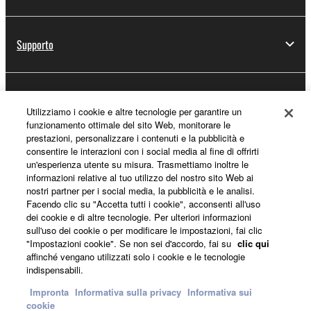
Supporto
Registrazione Yamaha Music ID
Utilizziamo i cookie e altre tecnologie per garantire un
funzionamento ottimale del sito Web, monitorare le
prestazioni, personalizzare i contenuti e la pubblicità e
consentire le interazioni con i social media al fine di offrirti
Informazioni su Yamaha
un'esperienza utente su misura. Trasmettiamo inoltre le
informazioni relative al tuo utilizzo del nostro sito Web ai
nostri partner per i social media, la pubblicità e le analisi.
Facendo clic su "Accetta tutti i cookie", acconsenti all'uso
Italia - Italian
dei cookie e di altre tecnologie. Per ulteriori informazioni
sull'uso dei cookie o per modificare le impostazioni, fai clic
Affari
"Impostazioni cookie". Se non sei d'accordo, fai su
clic qui
affinché vengano utilizzati solo i cookie e le tecnologie
indispensabili.
Impronta
Informativa sulla privacy
Informativa sui
cookie