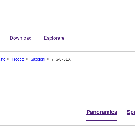
Download
Esplorare
iato
Prodotti
Saxofoni
YTS-875EX
Panoramica
Spe