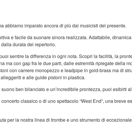
ma abbiamo imparato ancora di più dai musicisti del presente.
uitiva e facile da suonare sinora realizzata. Adattabile, dinami
dalla durata del repertorio.
i sentire la differenza in ogni nota. Scopri la facilità, la pronte
a ma con gap fra le due parti, dalle estremità ripiegate della m
istoni con camere monopezzo e leadpipe in gold-brass ma di strutt
leggeriti e alle guide pistoni in plastica.
suono ben bilanciato e un’incredibile prontezza, puoi esibirti al
i un concerto classico o di uno spettacolo “West End”, una breve e
a per la nostra linea di trombe e uno strumento di eccezionale mae