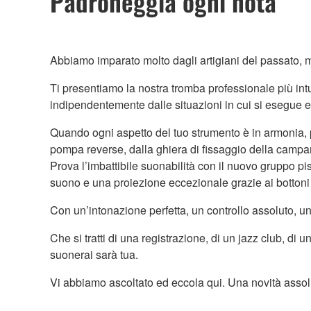
Padroneggia ogni nota
Abbiamo imparato molto dagli artigiani del passato, 
Ti presentiamo la nostra tromba professionale più int
indipendentemente dalle situazioni in cui si esegue e 
Quando ogni aspetto del tuo strumento è in armonia, puo
pompa reverse, dalla ghiera di fissaggio della campan
Prova l’imbattibile suonabilità con il nuovo gruppo p
suono e una proiezione eccezionale grazie ai bottoni al
Con un’intonazione perfetta, un controllo assoluto, un 
Che si tratti di una registrazione, di un jazz club, d
suonerai sarà tua.
Vi abbiamo ascoltato ed eccola qui. Una novità assolut