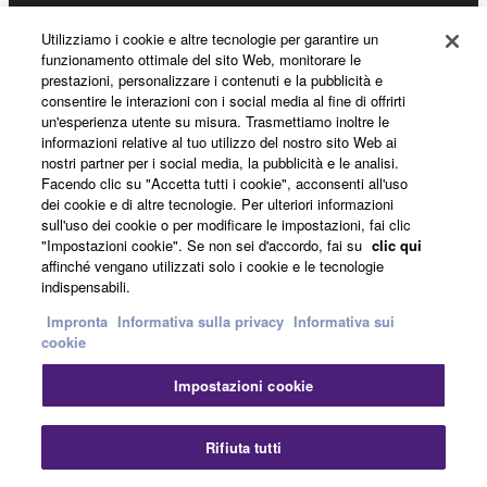
Utilizziamo i cookie e altre tecnologie per garantire un
funzionamento ottimale del sito Web, monitorare le
Informazioni su Yamaha
prestazioni, personalizzare i contenuti e la pubblicità e
consentire le interazioni con i social media al fine di offrirti
un'esperienza utente su misura. Trasmettiamo inoltre le
informazioni relative al tuo utilizzo del nostro sito Web ai
Italia - Italian
nostri partner per i social media, la pubblicità e le analisi.
Facendo clic su "Accetta tutti i cookie", acconsenti all'uso
Affari
dei cookie e di altre tecnologie. Per ulteriori informazioni
sull'uso dei cookie o per modificare le impostazioni, fai clic
"Impostazioni cookie". Se non sei d'accordo, fai su
clic qui
affinché vengano utilizzati solo i cookie e le tecnologie
indispensabili.
Impronta
Informativa sulla privacy
Informativa sui
cookie
Impostazioni cookie
Contatti
Termini di utilizzo
Informativa sulla privacy
Informativa sui cookie
Impronta
Rifiuta tutti