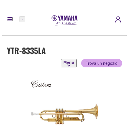
Menu
YTR-8335LA
Menu
Trova un negozio