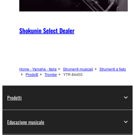
Shokunin Select Dealer
Home - Yamaha - Italia
Strumenti musicali
Strumenti a fiato
Prodotti
Trombe
YTR-8445S
Prodotti
Educazione musicale