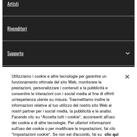
Artisti
Rivenditori
Supporto
Utilizziamo i cookie e altre tecnologie per garantire un
Registrazione Yamaha Music ID
funzionamento ottimale del sito Web, monitorare le
prestazioni, personalizzare i contenuti e la pubblicità e
consentire le interazioni con i social media al fine di offrirti
un'esperienza utente su misura. Trasmettiamo inoltre le
Informazioni su Yamaha
informazioni relative al tuo utilizzo del nostro sito Web ai
nostri partner per i social media, la pubblicità e le analisi.
Facendo clic su "Accetta tutti i cookie", acconsenti all'uso
dei cookie e di altre tecnologie. Per ulteriori informazioni
Italia - Italian
sull'uso dei cookie o per modificare le impostazioni, fai clic
"Impostazioni cookie". Se non sei d'accordo, fai su
clic qui
Affari