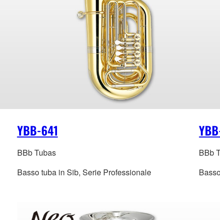
YBB-641
YBB
BBb Tubas
BBb 
Basso tuba in Sib, Serie Professionale
Basso