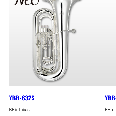
YBB-632S
YBB
BBb Tubas
BBb 