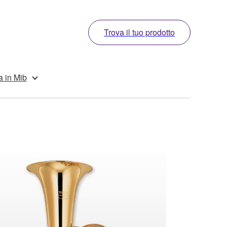
Trova il tuo prodotto
a in Mib