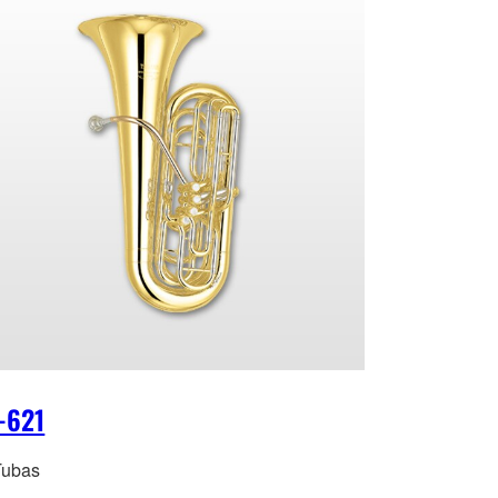
-621
Tubas