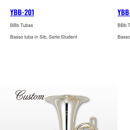
YBB-201
YBB
BBb Tubas
BBb 
Basso tuba in Sib, Serie Student
Basso